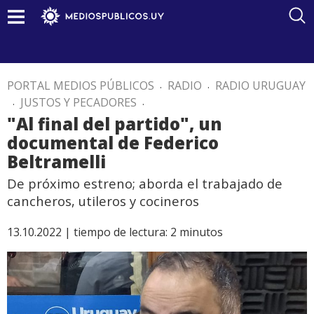
PORTAL MEDIOS PÚBLICOS
.
RADIO
.
RADIO URUGUAY
.
JUSTOS Y PECADORES
.
"Al final del partido", un
documental de Federico
Beltramelli
De próximo estreno; aborda el trabajado de
cancheros, utileros y cocineros
13.10.2022 |
tiempo de lectura:
2
minutos