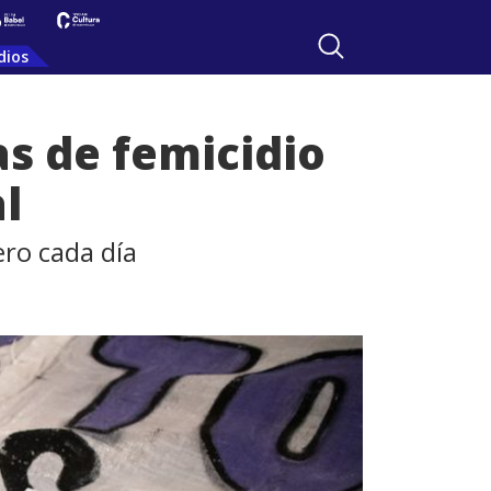
dios
s de femicidio
l
ero cada día