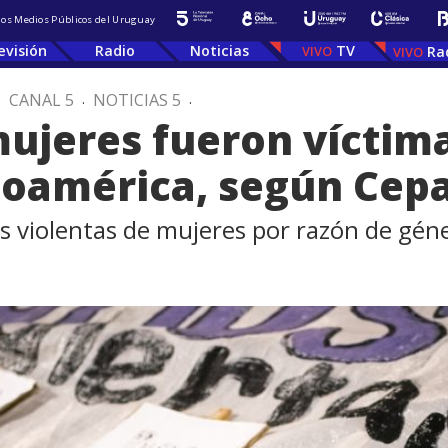
 los Medios Públicos del Uruguay
evisión
Radio
Noticias
TV
Ra
.
CANAL 5
.
NOTICIAS 5
.
ujeres fueron víctima
noamérica, según Cepa
s violentas de mujeres por razón de gén