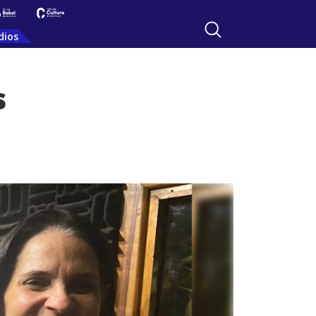
dios
s