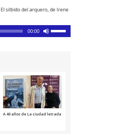
 El silbido del arquero, de Irene
Utiliza
00:00
las
teclas
de
flecha
arriba/abajo
para
aumentar
o
disminuir
el
volumen.
A 40 años de La ciudad letrada