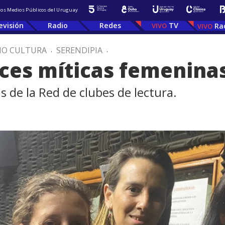
 los Medios Públicos del Uruguay
evisión
Radio
Redes
TV
Ra
IO CULTURA
.
SERENDIPIA
.
oces míticas femenina
 de la Red de clubes de lectura.