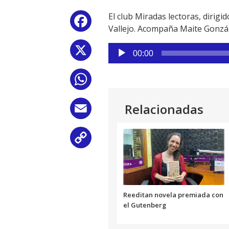
El club Miradas lectoras, dirigid
Facebook
Vallejo. Acompaña Maite Gonzále
Reproductor
X
00:00
de
audio
WhatsApp
Relacionadas
Email
Copy
Link
Reeditan novela premiada con
el Gutenberg