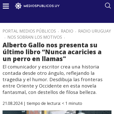
PORTAL MEDIOS PÚBLICOS
.
RADIO
.
RADIO URUGUAY
.
NOS SOBRAN LOS MOTIVOS
.
Alberto Gallo nos presenta su
último libro “Nunca acaricies a
un perro en llamas"
El comunicador y escritor crea una historia
contada desde otro ángulo, reflejando la
tragedia y el humor. Desdibuja las fronteras
entre Oriente y Occidente en esta novela
fantasmal, con destellos de filosa belleza.
21.08.2024 |
tiempo de lectura:
< 1
minuto