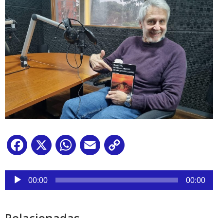
Facebook
X
WhatsApp
Email
Copy
Link
Reproductor
de
00:00
00:00
audio
Relacionadas