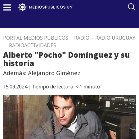
PORTAL MEDIOS PÚBLICOS
.
RADIO
.
RADIO URUGUAY
.
RADIOACTIVIDADES
.
Alberto "Pocho" Domínguez y su
historia
Además: Alejandro Giménez
15.09.2024 |
tiempo de lectura:
< 1
minuto