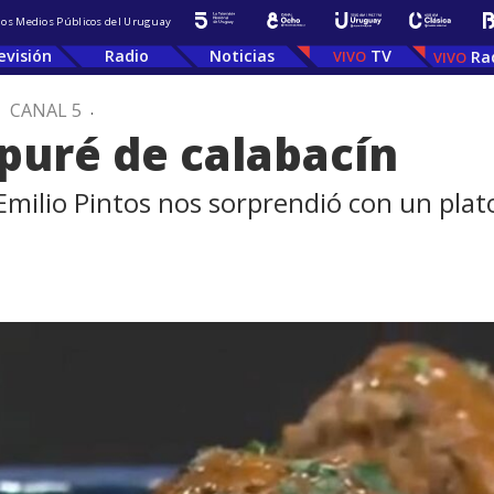
 los Medios Públicos del Uruguay
evisión
Radio
Noticias
TV
Ra
.
CANAL 5
.
puré de calabacín
Emilio Pintos nos sorprendió con un plat