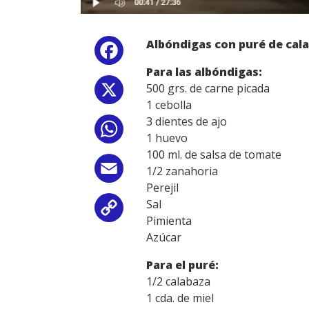
Albóndigas con puré de cal
Facebook
Para las albóndigas:
500 grs. de carne picada
X
1 cebolla
3 dientes de ajo
WhatsApp
1 huevo
100 ml. de salsa de tomate
Email
1/2 zanahoria
Perejil
Sal
Copy
Pimienta
Azúcar
Link
Para el puré:
1/2 calabaza
1 cda. de miel