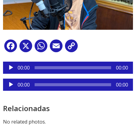
Facebook
X
WhatsApp
Email
Copy
Link
Reproductor
de
00:00
00:00
audio
Reproductor
00:00
00:00
de
audio
Relacionadas
No related photos.