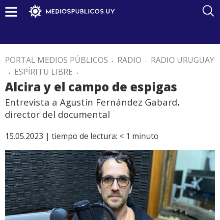
PORTAL MEDIOS PÚBLICOS
.
RADIO
.
RADIO URUGUAY
.
ESPÍRITU LIBRE
.
Alcira y el campo de espigas
Entrevista a Agustín Fernández Gabard,
director del documental
15.05.2023 |
tiempo de lectura:
< 1
minuto