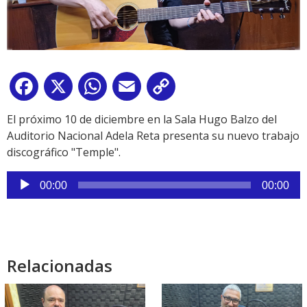
Facebook
X
WhatsApp
Email
Copy
Link
El próximo 10 de diciembre en la Sala Hugo Balzo del
Auditorio Nacional Adela Reta presenta su nuevo trabajo
discográfico "Temple".
Reproductor
00:00
00:00
de
audio
Relacionadas