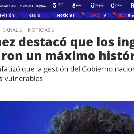
 los Medios Públicos del Uruguay
evisión
Radio
Noticias
TV
Ra
.
CANAL 5
.
NOTICIAS 5
.
ez destacó que los ing
aron un máximo histór
nfatizó que la gestión del Gobierno nacio
s vulnerables