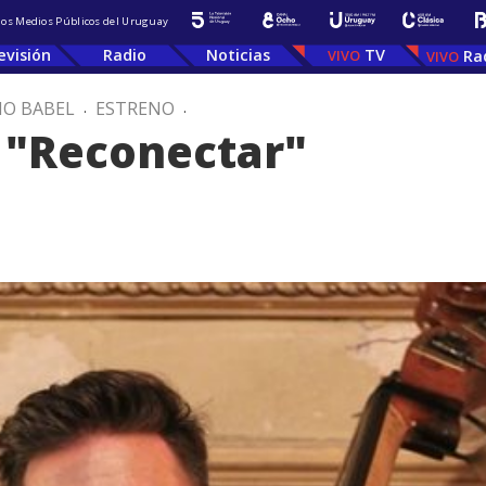
 los Medios Públicos del Uruguay
evisión
Radio
Noticias
TV
Ra
IO BABEL
.
ESTRENO
.
: "Reconectar"