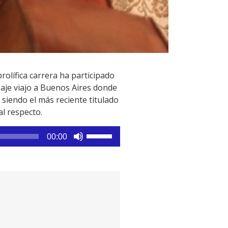
rolífica carrera ha participado
zaje viajo a Buenos Aires donde
 siendo el más reciente titulado
al respecto.
Utiliza
00:00
las
teclas
de
flecha
arriba/abajo
para
aumentar