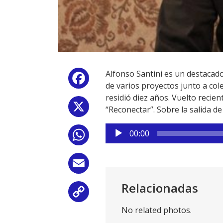
Alfonso Santini es un destacado
Facebook
de varios proyectos junto a co
residió diez años. Vuelto recie
X
“Reconectar”. Sobre la salida de
Reproductor
00:00
WhatsApp
de
audio
Email
Relacionadas
Copy
No related photos.
Link