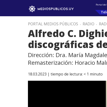
Portal de
Tel
PORTAL MEDIOS PÚBLICOS
.
RADIO
.
RAD
Alfredo C. Digh
discográficas de
Dirección: Dra. María Magdal
Remasterización: Horacio Ma
18.03.2023 |
tiempo de lectura:
< 1
minuto