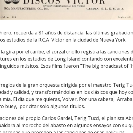
hiero, recuerda a 81 años de distancia, las últimas grabacio
los estudios de la R.C.A Víctor en la ciudad de Nueva York.
 gira por el caribe, el zorzal criollo registra las canciones 
tures en los estudios de Long Island contando con excelent
tinguidos músicos. Esos films fueron "The big broadcast of 1
reglos de la gran orquesta dirigida por el maestro Terig Tu
dad y calidad, y transformándolas en los clásicos que hoy c
a mía, El día que me quieras, Volver, Por una cabeza, Arrab
 buey, por citar solo algunos títulos.
aciones del propio Carlos Gardel, Terig Tucci, el pianista 
espaldara al morocho del abasto en algunos ensayos con su
 escenas que preceden a las canciones de esas películas.