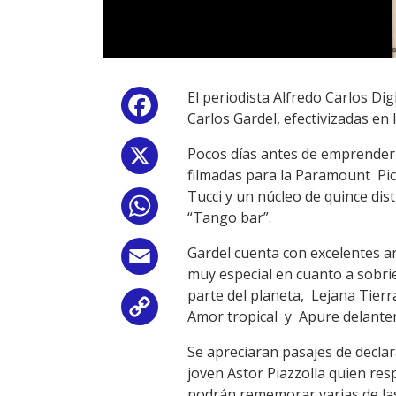
El periodista Alfredo Carlos Dig
Facebook
Carlos Gardel, efectivizadas en 
Pocos días antes de emprender la
X
filmadas para la Paramount Pic
Tucci y un núcleo de quince dis
WhatsApp
“Tango bar”.
Gardel cuenta con excelentes ar
Email
muy especial en cuanto a sobrie
parte del planeta, Lejana Tierr
Copy
Amor tropical y Apure delantero
Link
Se apreciaran pasajes de declar
joven Astor Piazzolla quien r
podrán rememorar varias de las