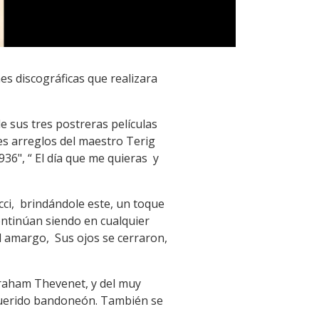
nes discográficas que realizara
de sus tres postreras películas
es arreglos del maestro Terig
936", “ El día que me quieras y
cci, brindándole este, un toque
ontinúan siendo en cualquier
al amargo, Sus ojos se cerraron,
Abraham Thevenet, y del muy
 querido bandoneón. También se