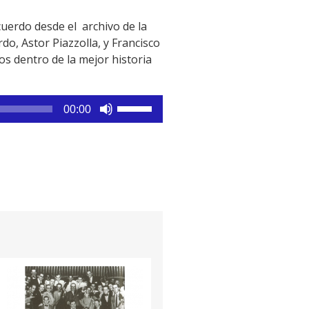
uerdo desde el archivo de la
do, Astor Piazzolla, y Francisco
s dentro de la mejor historia
Utiliza
00:00
las
teclas
de
flecha
arriba/abajo
para
aumentar
o
disminuir
el
volumen.