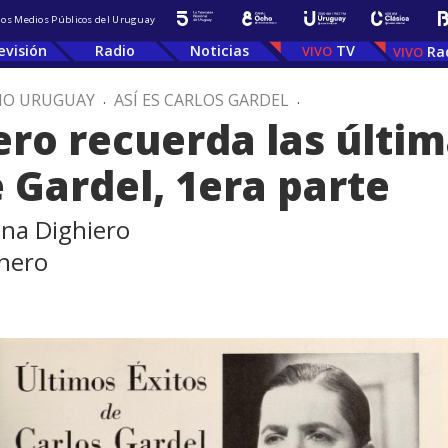
 los Medios Públicos del Uruguay
evisión
Radio
Noticias
TV
Ra
IO URUGUAY
.
ASÍ ES CARLOS GARDEL
.
iero recuerda las últi
 Gardel, 1era parte
ena Dighiero
lnero