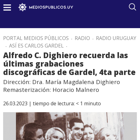
PORTAL MEDIOS PÚBLICOS
.
RADIO
.
RADIO URUGUAY
.
ASÍ ES CARLOS GARDEL
.
Alfredo C. Dighiero recuerda las
últimas grabaciones
discográficas de Gardel, 4ta parte
Dirección: Dra. María Magdalena Dighiero
Remasterización: Horacio Malnero
26.03.2023 |
tiempo de lectura:
< 1
minuto