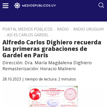
PORTAL MEDIOS PÚBLICOS
.
RADIO
.
RADIO URUGUAY
.
ASÍ ES CARLOS GARDEL
.
Alfredo Carlos Dighiero recuerda
las primeras grabaciones de
Gardel en París
Dirección: Dra. María Magdalena Dighiero
Remasterización: Horacio Malnero
28.10.2023 |
tiempo de lectura:
2
minutos