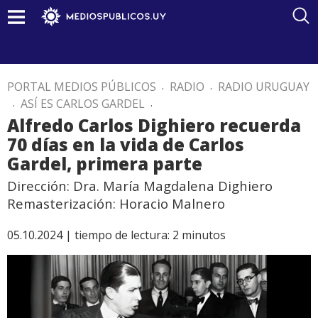
PORTAL MEDIOS PÚBLICOS
.
RADIO
.
RADIO URUGUAY
.
ASÍ ES CARLOS GARDEL
.
Alfredo Carlos Dighiero recuerda
70 días en la vida de Carlos
Gardel, primera parte
Dirección: Dra. María Magdalena Dighiero
Remasterización: Horacio Malnero
05.10.2024 |
tiempo de lectura:
2
minutos