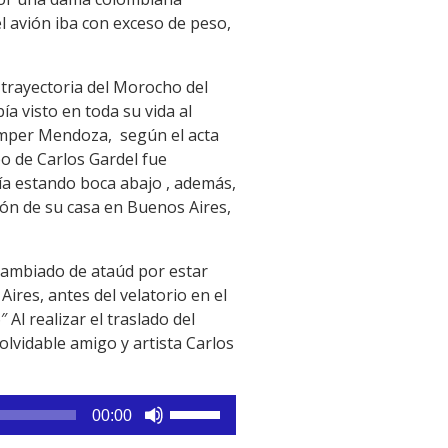
l avión iba con exceso de peso,
 trayectoria del Morocho del
 visto en toda su vida al
Samper Mendoza, según el acta
po de Carlos Gardel fue
cía estando boca abajo , además,
ión de su casa en Buenos Aires,
cambiado de ataúd por estar
ires, antes del velatorio en el
Al realizar el traslado del
olvidable amigo y artista Carlos
Utiliza
00:00
las