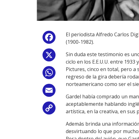
El periodista Alfredo Carlos Dig
Facebook
(1900-1982).
Sin duda este testimonio es uno
X
ciclo en los E.E.U.U. entre 193
Pictures, cinco en total, pero a
WhatsApp
regreso de la gira debería rodar
norteamericano como ser el sie
Email
Gardel había comprado un manua
aceptablemente hablando inglés
Copy
artística, en la creativa, en su
Link
Además brinda una información 
desvirtuando lo que por muchos
Pera dentro del avión, que Ga