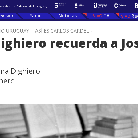
 los Medios Públicos del Uruguay
evisión
Radio
Noticias
TV
Ra
IO URUGUAY
.
ASÍ ES CARLOS GARDEL
.
ighiero recuerda a Jos
ena Dighiero
lnero