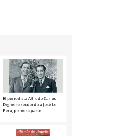
teclas
de
flecha
arriba/abajo
para
aumentar
o
disminuir
el
volumen.
El periodista Alfredo Carlos
Dighiero recuerda a José Le
Pera, primera parte