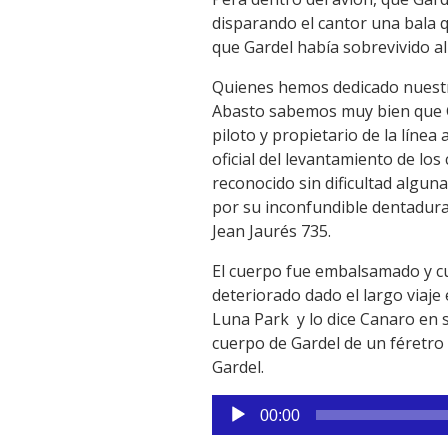
disparando el cantor una bala 
que Gardel había sobrevivido al 
Quienes hemos dedicado nuestras
Abasto sabemos muy bien que Ga
piloto y propietario de la lín
oficial del levantamiento de lo
reconocido sin dificultad algun
por su inconfundible dentadura
Jean Jaurés 735.
El cuerpo fue embalsamado y cu
deteriorado dado el largo viaje
Luna Park y lo dice Canaro en s
cuerpo de Gardel de un féretro 
Gardel.
Reproductor
00:00
de