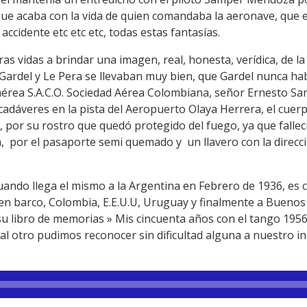
que acaba con la vida de quien comandaba la aeronave, que e
accidente etc etc etc, todas estas fantasías.
 vidas a brindar una imagen, real, honesta, verídica, de la
rdel y Le Pera se llevaban muy bien, que Gardel nunca había
ea aérea S.A.C.O. Sociedad Aérea Colombiana, señor Ernesto 
s cadáveres en la pista del Aeropuerto Olaya Herrera, el cuer
a, por su rostro que quedó protegido del fuego, ya que falle
, por el pasaporte semi quemado y un llavero con la direcc
ando llega el mismo a la Argentina en Febrero de 1936, es 
 en barco, Colombia, E.E.U.U, Uruguay y finalmente a Buenos A
u libro de memorias » Mis cincuenta años con el tango 1956″ 
al otro pudimos reconocer sin dificultad alguna a nuestro in