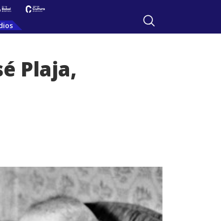
dios
é Plaja,