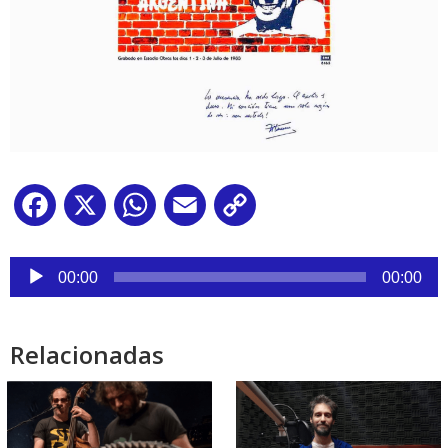
Facebook
X
WhatsApp
Email
Copy
Link
Reproductor
de
00:00
00:00
audio
Relacionadas