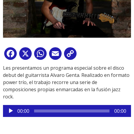
Facebook
X
WhatsApp
Email
Copy
Link
Les presentamos un programa especial sobre el disco
debut del guitarrista Alvaro Genta. Realizado en formato
power trío, el trabajo recorre una serie de
composiciones propias enmarcadas en la fusión jazz
rock.
Reproductor
00:00
00:00
de
audio