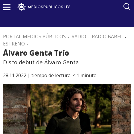
PORTAL MEDIOS PÚBLICOS
.
RADIO
.
RADIO BABEL
.
ESTRENO
.
Álvaro Genta Trío
Disco debut de Álvaro Genta
28.11.2022 |
tiempo de lectura:
< 1
minuto