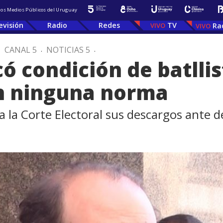
 los Medios Públicos del Uruguay
evisión
Radio
Redes
TV
Ra
.
CANAL 5
.
NOTICIAS 5
.
 condición de batllis
n ninguna norma
 la Corte Electoral sus descargos ante d