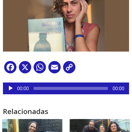
Facebook
X
WhatsApp
Email
Copy
Link
Reproductor
de
00:00
00:00
audio
Relacionadas