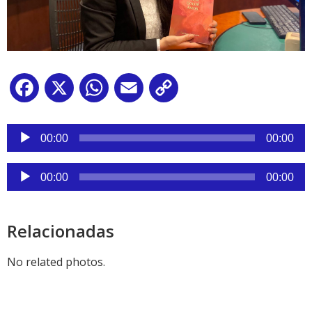
Facebook
X
WhatsApp
Email
Copy
Link
Reproductor
de
00:00
00:00
audio
Reproductor
00:00
00:00
de
audio
Relacionadas
No related photos.