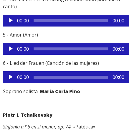
canto)
Reproductor
00:00
00:00
de
audio
5 - Amor (Amor)
Reproductor
00:00
00:00
de
audio
6 - Lied der Frauen (Canción de las mujeres)
Reproductor
00:00
00:00
de
audio
Soprano solista:
María Carla Pino
Piotr I. Tchaikovsky
Sinfonía n.º 6 en si menor, op. 74,
«Patética»