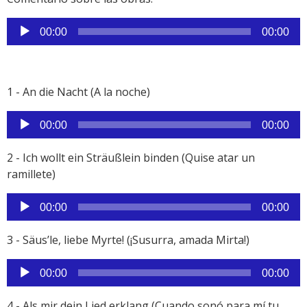
Reproductor
00:00
00:00
de
audio
1 - An die Nacht (A la noche)
Reproductor
00:00
00:00
de
audio
2 - Ich wollt ein Sträußlein binden (Quise atar un
ramillete)
Reproductor
00:00
00:00
de
audio
3 - Säus’le, liebe Myrte! (¡Susurra, amada Mirta!)
Reproductor
00:00
00:00
de
audio
4 - Als mir dein Lied erklang (Cuando sonó para mí tu