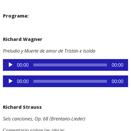
audio
Programa:
Richard Wagner
Preludio y Muerte de amor de Tristán e Isolda
Reproductor
00:00
00:00
de
audio
Reproductor
00:00
00:00
de
audio
Richard Strauss
Seis canciones, Op. 68 (Brentano-Lieder)
Comentario sobre las obras: