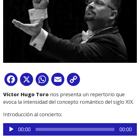
Facebook
X
WhatsApp
Email
Copy
Link
Víctor Hugo Toro
nos presenta un repertorio que
evoca la intensidad del concepto romántico del siglo XIX.
Introducción al concierto:
Reproductor
00:00
00:00
de