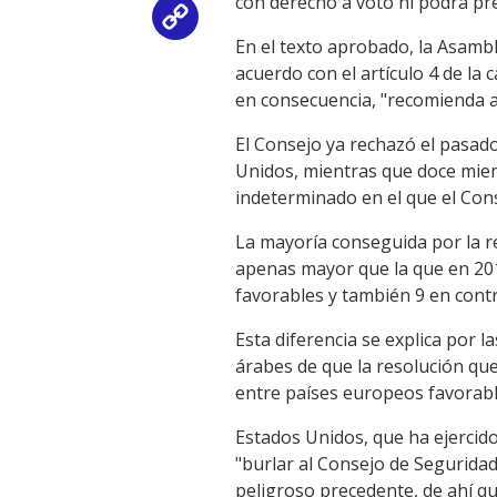
con derecho a voto ni podrá pr
Copy
En el texto aprobado, la Asambl
Link
acuerdo con el artículo 4 de la
en consecuencia, "recomienda a
El Consejo ya rechazó el pasado
Unidos, mientras que doce miem
indeterminado en el que el Conse
La mayoría conseguida por la re
apenas mayor que la que en 201
favorables y también 9 en contr
Esta diferencia se explica por l
árabes de que la resolución que
entre países europeos favorabl
Estados Unidos, que ha ejercid
"burlar al Consejo de Seguridad
peligroso precedente, de ahí qu