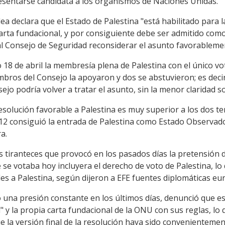
esentarse candidata a los organismos de Naciones Unidas.
ea declara que el Estado de Palestina "está habilitado para
 carta fundacional, y por consiguiente debe ser admitido c
l Consejo de Seguridad reconsiderar el asunto favorableme
 18 de abril la membresía plena de Palestina con el único v
bros del Consejo la apoyaron y dos se abstuvieron; es deci
jo podría volver a tratar el asunto, sin la menor claridad so
solución favorable a Palestina es muy superior a los dos te
2 consiguió la entrada de Palestina como Estado Observad
a.
as tiranteces que provocó en los pasados días la pretensión d
 se votaba hoy incluyera el derecho de voto de Palestina, lo 
es a Palestina, según dijeron a EFE fuentes diplomáticas eu
o una presión constante en los últimos días, denunció que 
" y la propia carta fundacional de la ONU con sus reglas, l
e la versión final de la resolución haya sido convenientemen