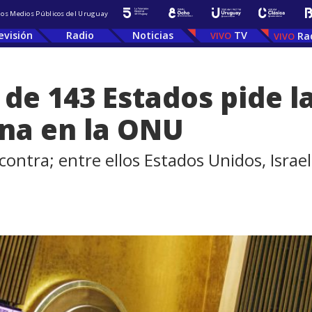
 los Medios Públicos del Uruguay
evisión
Radio
Noticias
TV
Ra
de 143 Estados pide l
ina en la ONU
contra; entre ellos Estados Unidos, Israe