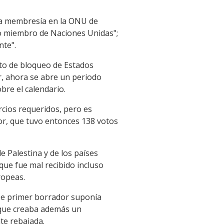
 la membresía en la ONU de
omo miembro de Naciones Unidas";
nte".
oto de bloqueo de Estados
r, ahora se abre un periodo
bre el calendario.
rcios requeridos, pero es
or, que tuvo entonces 138 votos
e Palestina y de los países
que fue mal recibido incluso
ropeas.
ese primer borrador suponía
o que creaba además un
te rebajada.