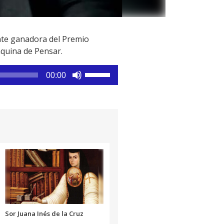
ente ganadora del Premio
áquina de Pensar.
Utiliza
00:00
las
teclas
de
flecha
arriba/abajo
para
aumentar
o
disminuir
el
volumen.
Sor Juana Inés de la Cruz