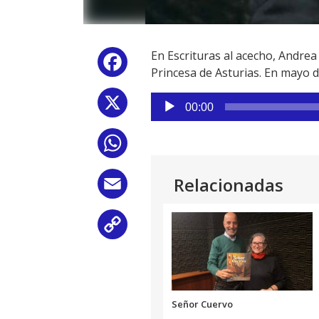
En Escrituras al acecho, Andre
Facebook
Princesa de Asturias. En mayo 
Reproductor
X
00:00
de
audio
WhatsApp
Relacionadas
Email
Copy
Link
Señor Cuervo