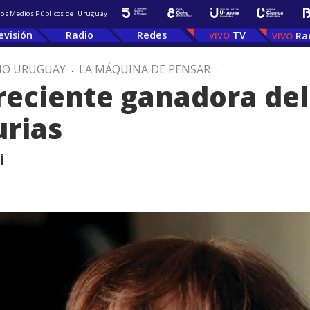
 los Medios Públicos del Uruguay
evisión
Radio
Redes
TV
Ra
IO URUGUAY
.
LA MÁQUINA DE PENSAR
.
reciente ganadora de
urias
i