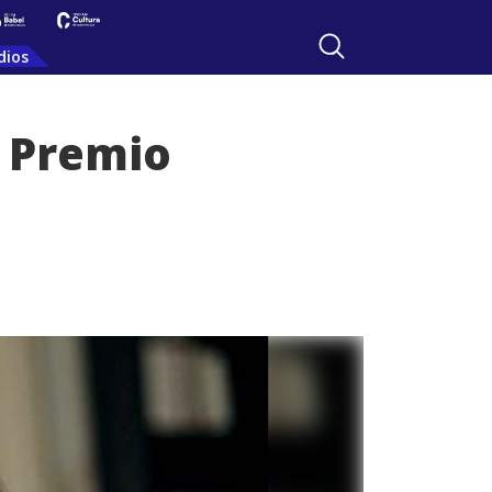
dios
l Premio