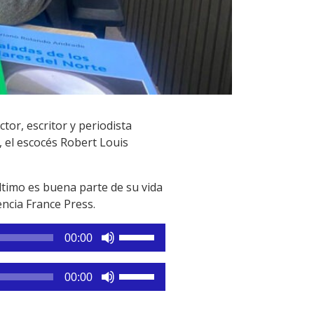
tor, escritor y periodista
 el escocés Robert Louis
ltimo es buena parte de su vida
encia France Press.
Utiliza
00:00
las
teclas
Utiliza
00:00
de
las
flecha
teclas