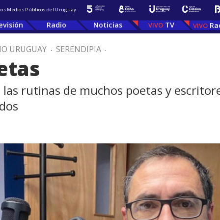
 los Medios Públicos del Uruguay
evisión
Radio
Noticias
TV
Ra
IO URUGUAY
.
SERENDIPIA
.
etas
 las rutinas de muchos poetas y escrito
idos