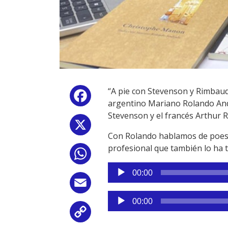
“A pie con Stevenson y Rimbaud” 
Facebook
argentino Mariano Rolando Andr
Stevenson y el francés Arthur R
X
Con Rolando hablamos de poesía,
profesional que también lo ha t
WhatsApp
Reproductor
00:00
de
Email
audio
Reproductor
00:00
de
Copy
audio