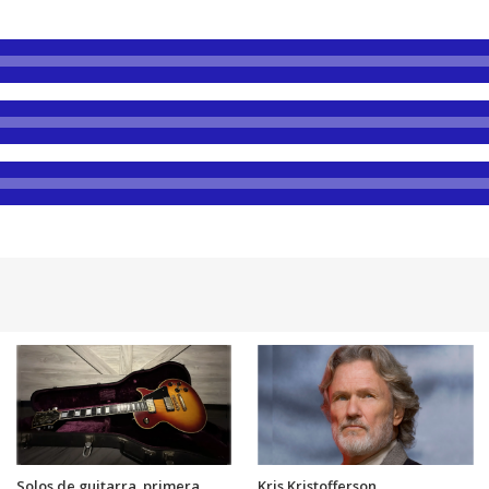
Solos de guitarra, primera
Kris Kristofferson