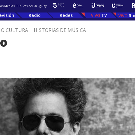
 los Medios Públicos del Uruguay
evisión
Radio
Redes
TV
Ra
IO CULTURA
.
HISTORIAS DE MÚSICA
.
ro