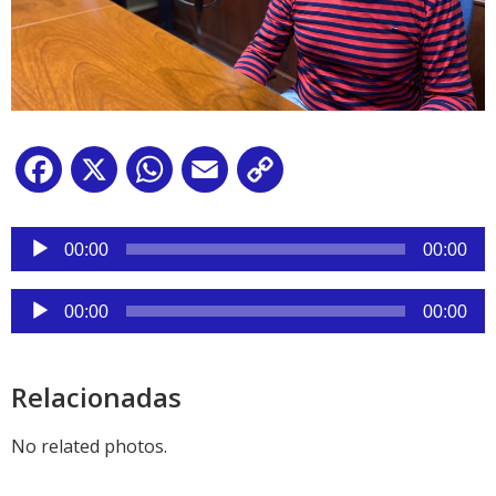
Facebook
X
WhatsApp
Email
Copy
Link
Reproductor
de
00:00
00:00
audio
Reproductor
00:00
00:00
de
audio
Relacionadas
No related photos.