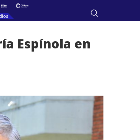
dios
ía Espínola en