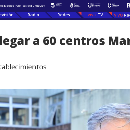
 los Medios Públicos del Uruguay
evisión
Radio
Redes
TV
Ra
legar a 60 centros Mar
stablecimientos