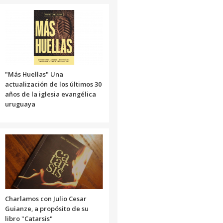
para
aumentar
o
disminuir
el
volumen.
"Más Huellas" Una
actualización de los últimos 30
años de la iglesia evangélica
uruguaya
Charlamos con Julio Cesar
Guianze, a propósito de su
libro "Catarsis"