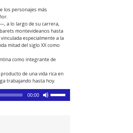
de los personajes más
ñor.
, a lo largo de su carrera,
cabarets montevideanos hasta
, vinculada especialmente a la
unda mitad del siglo XX como
entina como integrante de
 producto de una vida rica en
siga trabajando hasta hoy.
Utiliza
00:00
las
teclas
de
flecha
arriba/abajo