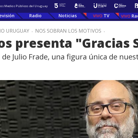
 los Medios Públicos del Uruguay
evisión
Radio
Noticias
TV
Ra
IO URUGUAY
.
NOS SOBRAN LOS MOTIVOS
.
os presenta "Gracias 
a de Julio Frade, una figura única de nuest