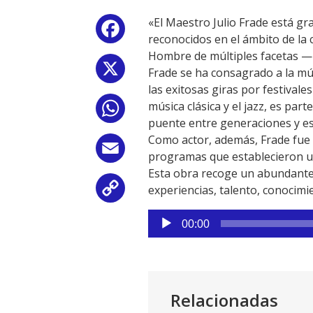
«El Maestro Julio Frade está g
Facebook
reconocidos en el ámbito de la c
Hombre de múltiples facetas —pi
X
Frade se ha consagrado a la mú
las exitosas giras por festivale
música clásica y el jazz, es par
WhatsApp
puente entre generaciones y est
Como actor, además, Frade fue 
Email
programas que establecieron un
Esta obra recoge un abundante a
experiencias, talento, conocimie
Copy
Reproductor
Link
00:00
de
audio
Relacionadas