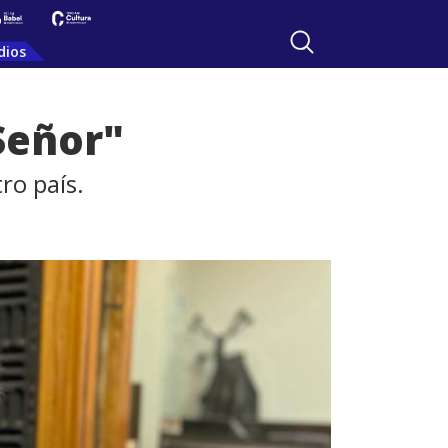
dios
Señor"
ro país.