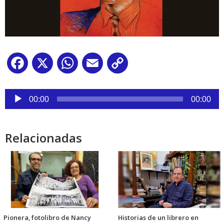
Facebook
X
WhatsApp
Email
Copy
Link
Reproductor
de
00:00
00:00
audio
Relacionadas
Pionera, fotolibro de Nancy
Historias de un librero en