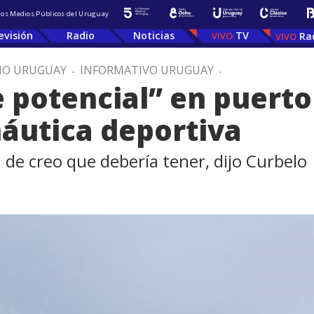
 los Medios Públicos del Uruguay
evisión
Radio
Noticias
TV
Ra
IO URUGUAY
.
INFORMATIVO URUGUAY
.
potencial” en puerto
náutica deportiva
 de creo que debería tener, dijo Curbelo