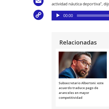
Email
actividad náutica deportiva”, dij
Reproductor
Copy
00:00
de
audio
Link
Relacionadas
Subsecretario Albertoni: este
acuerdo traduce pago de
aranceles en mayor
competitividad