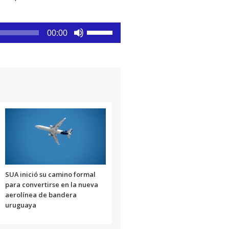
Utiliza
00:00
las
teclas
de
flecha
arriba/abajo
para
aumentar
o
disminuir
el
volumen.
SUA inició su camino formal
para convertirse en la nueva
aerolínea de bandera
uruguaya