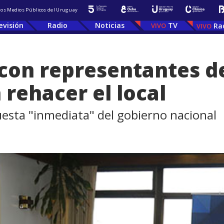
 los Medios Públicos del Uruguay
evisión
Radio
Noticias
TV
Ra
 con representantes d
 rehacer el local
uesta "inmediata" del gobierno nacional