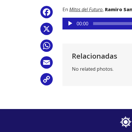
En
Mitos del Futuro
,
Ramiro San
Facebook
Reproductor
00:00
de
X
audio
WhatsApp
Relacionadas
Email
No related photos.
Copy
Link