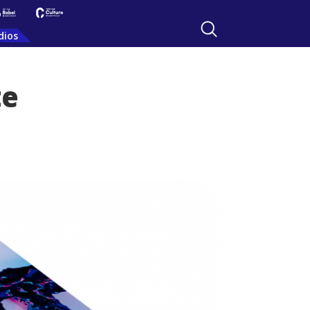
dios
te