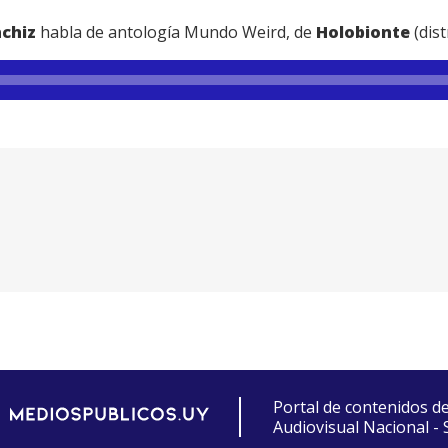
chiz
habla de antología Mundo Weird, de
Holobionte
(dis
Portal de contenidos d
Audiovisual Nacional -