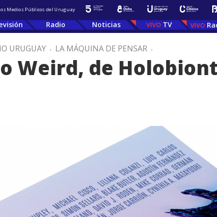
 los Medios Públicos del Uruguay
evisión
Radio
Noticias
TV
Ra
IO URUGUAY
.
LA MÁQUINA DE PENSAR
.
o Weird, de Holobion