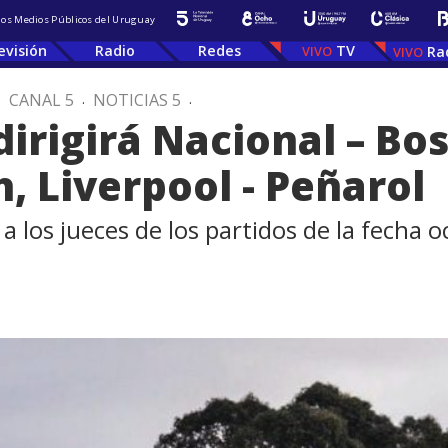
 los Medios Públicos del Uruguay
evisión
Radio
Redes
TV
Ra
.
CANAL 5
.
NOTICIAS 5
.
irigirá Nacional – Bos
, Liverpool - Peñarol
 a los jueces de los partidos de la fecha