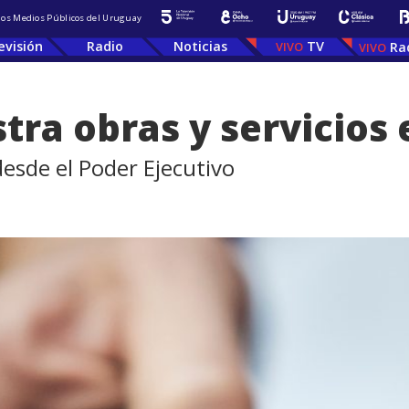
 los Medios Públicos del Uruguay
evisión
Radio
Noticias
TV
Ra
ra obras y servicios 
esde el Poder Ejecutivo