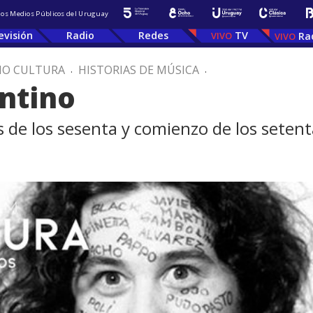
 los Medios Públicos del Uruguay
evisión
Radio
Redes
TV
Ra
IO CULTURA
.
HISTORIAS DE MÚSICA
.
ntino
s de los sesenta y comienzo de los seten