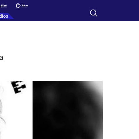
dios
ta