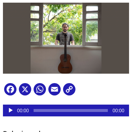
Facebook
X
WhatsApp
Email
Copy
Link
Reproductor
de
00:00
00:00
audio