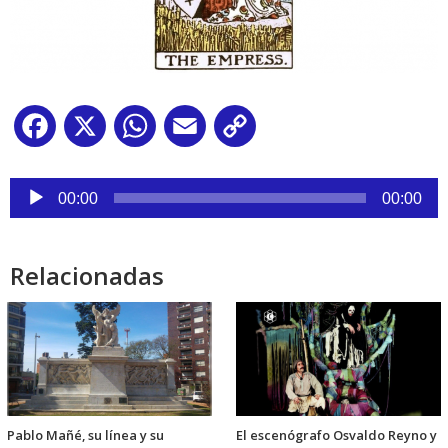
Facebook
X
WhatsApp
Email
Copy
Link
Reproductor
de
00:00
00:00
audio
Relacionadas
Pablo Mañé, su línea y su
El escenógrafo Osvaldo Reyno y