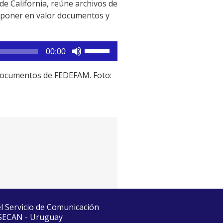
de California, reúne archivos de
 y poner en valor documentos y
Utiliza
00:00
las
teclas
e documentos de FEDEFAM. Foto:
de
flecha
arriba/abajo
para
aumentar
o
disminuir
el
volumen.
el Servicio de Comunicación
 SECAN - Uruguay