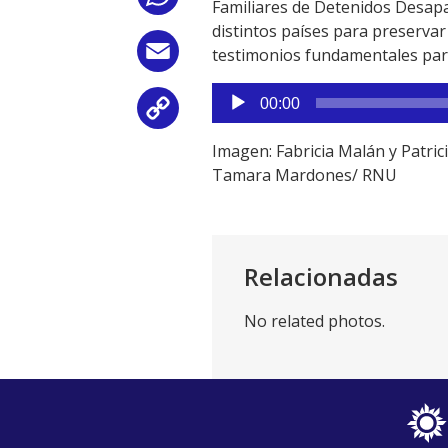
Familiares de Detenidos Desapar
distintos países para preservar
Email
testimonios fundamentales para 
Reproductor
00:00
Copy
de
audio
Imagen: Fabricia Malán y Patri
Link
Tamara Mardones/ RNU
Relacionadas
No related photos.