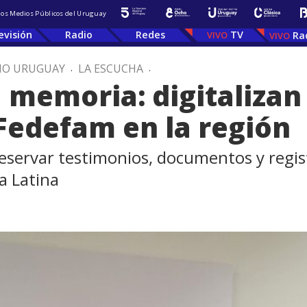
 los Medios Públicos del Uruguay
evisión
Radio
Redes
TV
Ra
IO URUGUAY
.
LA ESCUCHA
.
a memoria: digitalizan
Fedefam en la región
servar testimonios, documentos y registr
a Latina