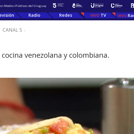
 los Medios Públicos del Uruguay
evisión
Radio
Redes
TV
Ra
.
CANAL 5
.
la cocina venezolana y colombiana.