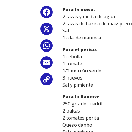
Para la masa:
Facebook
2 tazas y media de agua
2 tazas de harina de maíz preco
X
Sal
1 cda. de manteca
WhatsApp
Para el perico:
1 cebolla
Email
1 tomate
1/2 morrón verde
3 huevos
Copy
Sal y pimienta
Link
Para la llanera:
250 grs. de cuadril
2 paltas
2 tomates perita
Queso danbo