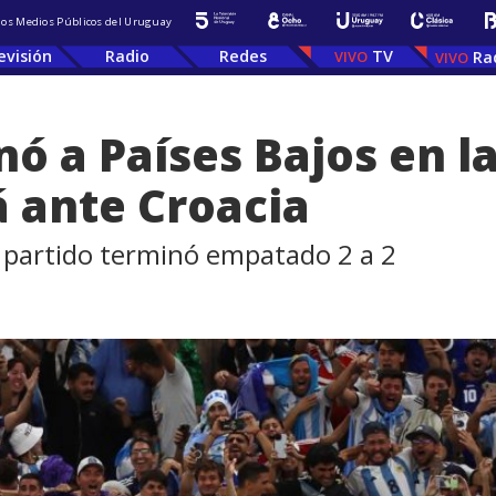
 los Medios Públicos del Uruguay
evisión
Radio
Redes
TV
Ra
nó a Países Bajos en l
á ante Croacia
l partido terminó empatado 2 a 2