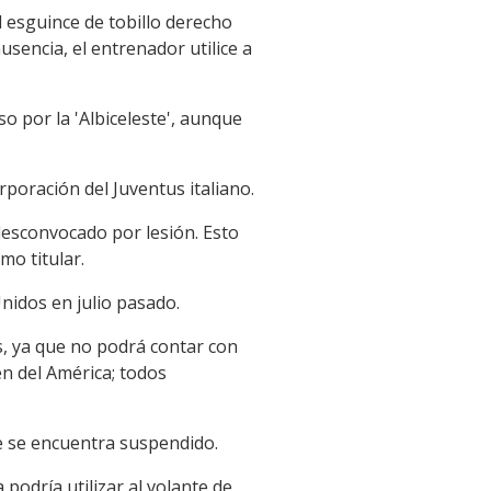
l esguince de tobillo derecho
usencia, el entrenador utilice a
so por la 'Albiceleste', aunque
rporación del Juventus italiano.
 desconvocado por lesión. Esto
mo titular.
nidos en julio pasado.
s, ya que no podrá contar con
én del América; todos
ue se encuentra suspendido.
odría utilizar al volante de