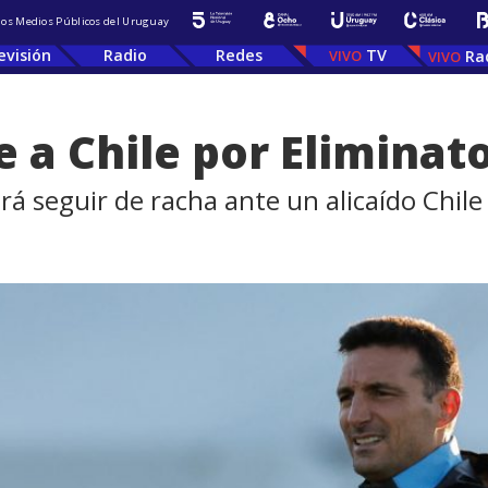
 los Medios Públicos del Uruguay
evisión
Radio
Redes
TV
Ra
 a Chile por Eliminat
ará seguir de racha ante un alicaído Chile