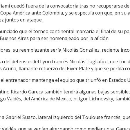
 Miami quedó fuera de la convocatoria tras no recuperarse de
a Copa América ante Colombia, y se especula con que, en su a
ez juntos en ataque.
unciado que el torneo continental marcaría el final de su pa
 Buenos Aires para ser homenajeado por la afición.
iores, su reemplazante sería Nicolás González, reciente inco
a del defensor del Lyon francés Nicolás Tagliafico, que fue
s Acuña, flamante refuerzo del River Plate y que se perfila co
e el entrenador mantenga el equipo que triunfó en Estados U
gentino Ricardo Gareca también tendrá algunas bajas sensible
ego Valdés, del América de Mexico; ni Igor Lichnovsky, tambi
a Gabriel Suazo, lateral izquierdo del Toulouse francés, q
 Valdés, que se venían alternando como mediapunta, Gareca p