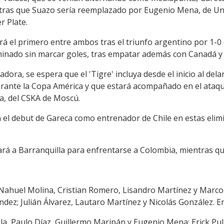
ntras que Suazo sería reemplazado por Eugenio Mena, de Uni
r Plate.
rá el primero entre ambos tras el triunfo argentino por 1-0
liminado sin marcar goles, tras empatar además con Canadá y
adora, se espera que el 'Tigre' incluya desde el inicio al de
rante la Copa América y que estará acompañado en el ataqu
la, del CSKA de Moscú.
n el debut de Gareca como entrenador de Chile en estas elimi
rá a Barranquilla para enfrentarse a Colombia, mientras que 
; Nahuel Molina, Cristian Romero, Lisandro Martínez y Marco
ndez; Julián Álvarez, Lautaro Martínez y Nicolás González. E
 Isla, Paulo Díaz, Guillermo Maripán y Eugenio Mena; Erick Pu