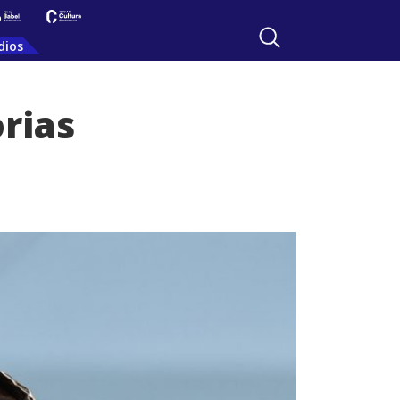
dios
orias