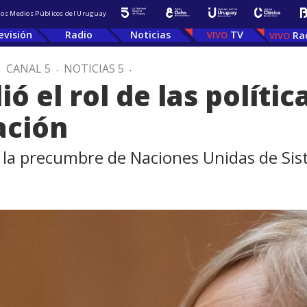
 los Medios Públicos del Uruguay
evisión
Radio
Noticias
TV
Ra
.
CANAL 5
.
NOTICIAS 5
.
 el rol de las polític
ación
e la precumbre de Naciones Unidas de Si