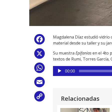
Magdalena Díaz estudió vidrio 
Facebook
material desde su taller y su ja
Su muestra
Epifanías
en el 4to 
X
textos de Rumi, Torres García, G
WhatsApp
Reproductor
00:00
de
audio
Email
Relacionadas
Copy
Link