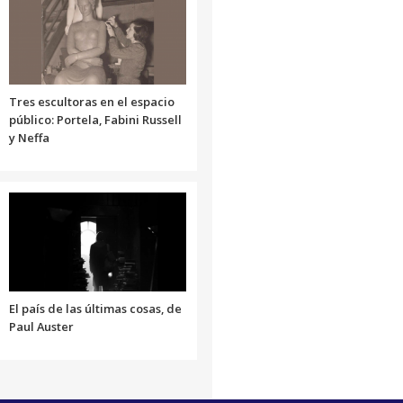
o
disminuir
el
volumen.
Tres escultoras en el espacio
público: Portela, Fabini Russell
y Neffa
El país de las últimas cosas, de
Paul Auster