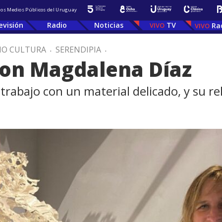
 los Medios Públicos del Uruguay
evisión
Radio
Noticias
TV
Ra
IO CULTURA
.
SERENDIPIA
.
 con Magdalena Díaz
trabajo con un material delicado, y su rel