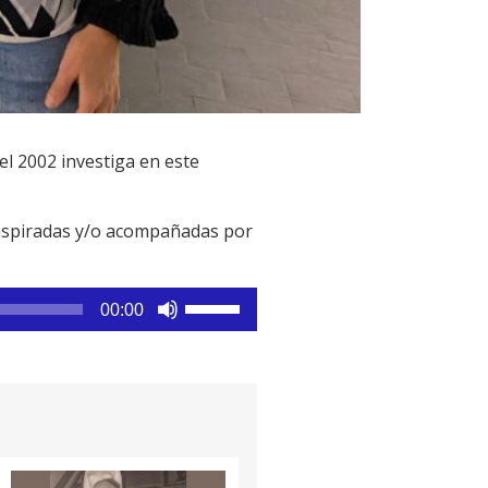
l 2002 investiga en este
inspiradas y/o acompañadas por
Utiliza
00:00
las
teclas
de
flecha
arriba/abajo
para
aumentar