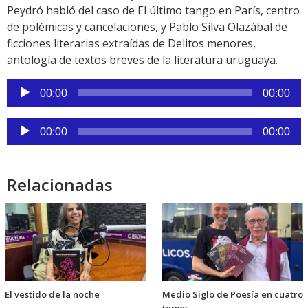
Peydró habló del caso de El último tango en París, centro
de polémicas y cancelaciones, y Pablo Silva Olazábal de
ficciones literarias extraídas de Delitos menores,
antología de textos breves de la literatura uruguaya.
Reproductor
00:00
00:00
de
audio
Reproductor
00:00
00:00
de
audio
Relacionadas
El vestido de la noche
Medio Siglo de Poesía en cuatro
tomos