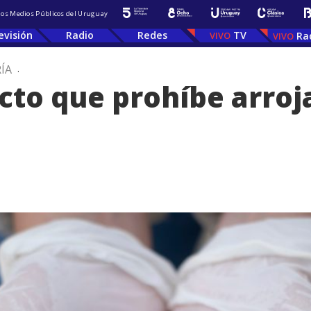
 los Medios Públicos del Uruguay
evisión
Radio
Redes
TV
Ra
ÍA
.
to que prohíbe arrojar