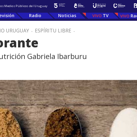
 los Medios Públicos del Uruguay
evisión
Radio
Noticias
TV
Ra
IO URUGUAY
.
ESPÍRITU LIBRE
.
orante
utrición Gabriela Ibarburu