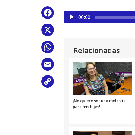
Reproductor
Facebook
de
00:00
audio
X
WhatsApp
Relacionadas
Email
Copy
Link
¡No quiero ser una molestia
para mis hijos!