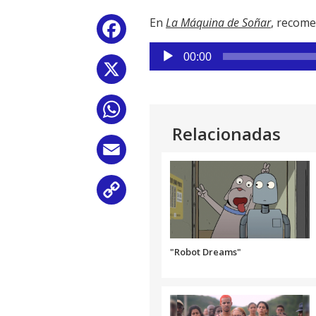
En
La Máquina de Soñar
, recom
Facebook
Reproductor
00:00
de
X
audio
WhatsApp
Relacionadas
Email
Copy
Link
"Robot Dreams"