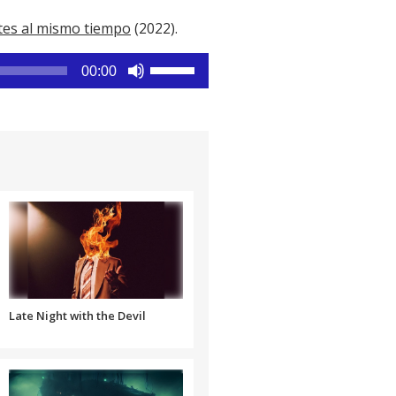
tes al mismo tiempo
(2022).
Utiliza
00:00
las
teclas
de
flecha
arriba/abajo
para
aumentar
o
disminuir
el
volumen.
Late Night with the Devil