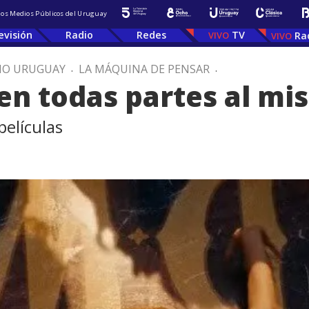
 los Medios Públicos del Uruguay
evisión
Radio
Redes
TV
Ra
IO URUGUAY
.
LA MÁQUINA DE PENSAR
.
en todas partes al m
elículas