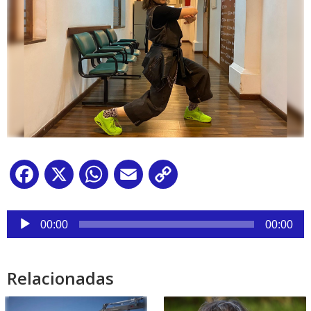
Facebook
X
WhatsApp
Email
Copy
Link
Reproductor
de
00:00
00:00
audio
Relacionadas