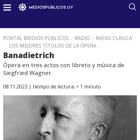
PORTAL MEDIOS PÚBLICOS
.
RADIO
.
RADIO CLÁSICA
.
LOS MEJORES TÍTULOS DE LA ÓPERA
.
Banadietrich
Ópera en tres actos con libreto y música de
Siegfried Wagner.
08.11.2022 |
tiempo de lectura:
< 1
minuto