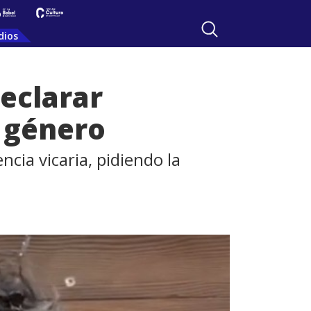
dios
eclarar
e género
ncia vicaria, pidiendo la