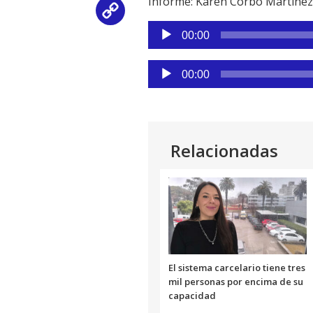
Informe: Karen Corbo Martínez,
Copy
Reproductor
00:00
Link
de
audio
Reproductor
00:00
de
audio
Relacionadas
El sistema carcelario tiene tres
mil personas por encima de su
capacidad