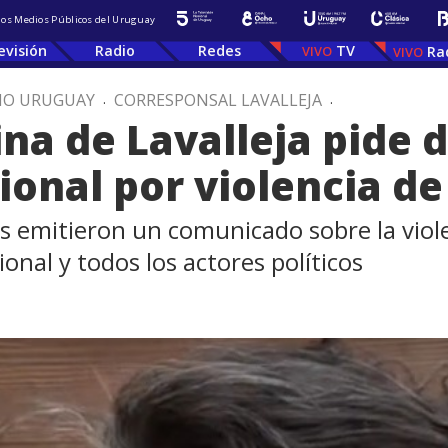
 los Medios Públicos del Uruguay
evisión
Radio
Redes
TV
Ra
IO URUGUAY
.
CORRESPONSAL LAVALLEJA
.
a de Lavalleja pide d
onal por violencia d
os emitieron un comunicado sobre la viole
onal y todos los actores políticos